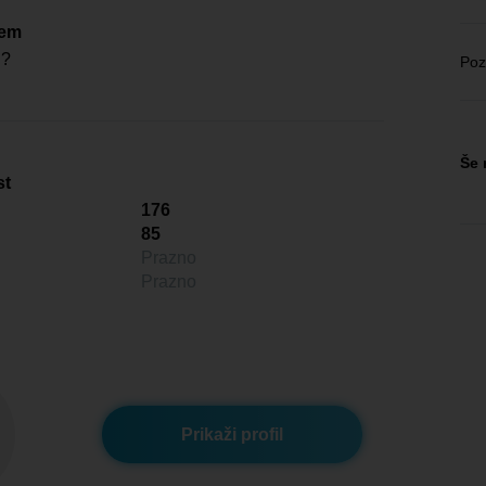
čem
 ?
Poz
Še 
st
176
85
Prazno
Prazno
Prikaži profil