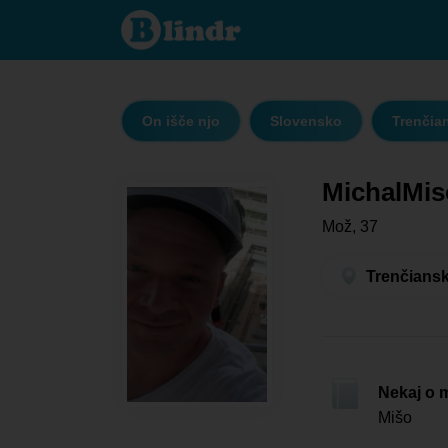
MichalMisoMisko
- On išče njo
Trenčiansky kraj
- Trenčín
On išče njo
Slovensko
Trenčian
MichalMi
Mož, 37
Trenčiansk
Nekaj o 
Mišo