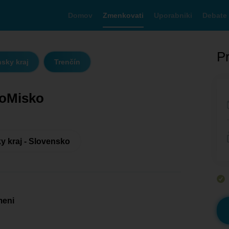
Domov
Zmenkovati
Uporabniki
Debate
Pr
sky kraj
Trenčín
soMisko
y kraj - Slovensko
meni