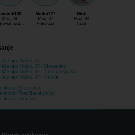
ominik102
Matko777
Nitril
Mož
, 29
Mož
, 37
Mož
, 34
novce nad…
Prievidza
Ilava
kanje
išče njo: Moški, 37
išče njo: Moški, 37 - Slovensko
išče njo: Moški, 37 - Trenčiansky kraj
išče njo: Moški, 37 - Trenčín
enkovati Slovensko
nkovati Trenčiansky kraj
nkovati Trenčín