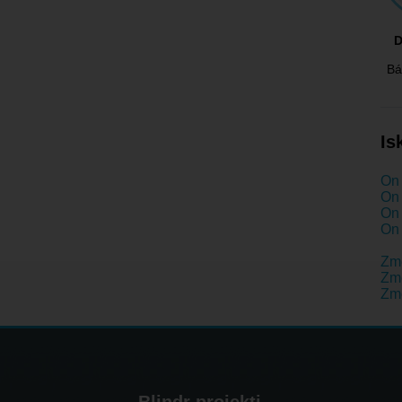
D
Bá
Is
On 
On 
On 
On 
Zm
Zme
Zme