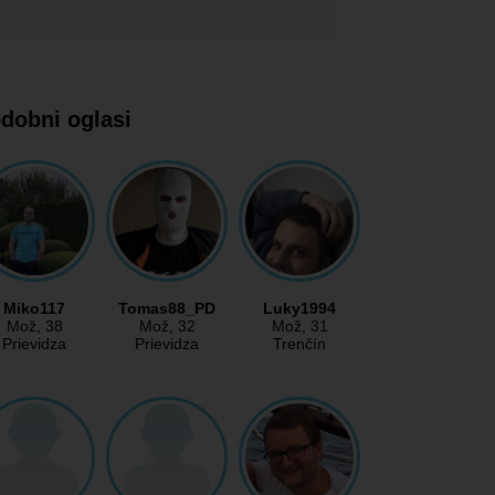
dobni oglasi
Miko117
Tomas88_PD
Luky1994
Mož
, 38
Mož
, 32
Mož
, 31
Prievidza
Prievidza
Trenčín