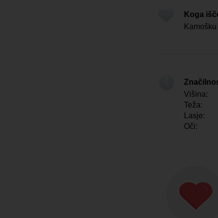
Koga iš
Kamošku
Značilno
Višina:
Teža:
Lasje:
Oči: