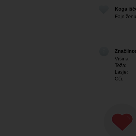
Koga iš
Fajn žen
Značilno
Višina:
Teža:
Lasje:
Oči: