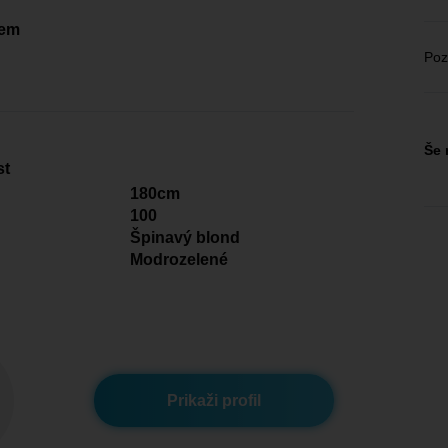
čem
u
Poz
Še 
st
180cm
100
Špinavý blond
Modrozelené
Prikaži profil