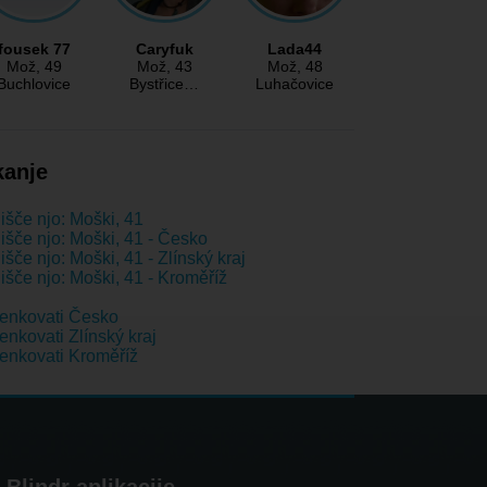
fousek 77
Caryfuk
Lada44
Mož
, 49
Mož
, 43
Mož
, 48
Buchlovice
Bystřice…
Luhačovice
kanje
išče njo: Moški, 41
išče njo: Moški, 41 - Česko
išče njo: Moški, 41 - Zlínský kraj
išče njo: Moški, 41 - Kroměříž
enkovati Česko
nkovati Zlínský kraj
nkovati Kroměříž