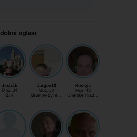
dobni oglasi
Jestřáb
Dargos10
Rockyx
Mož
, 34
Mož
, 50
Mož
, 48
Zlín
Brumov-Bylni…
Uherské Hrad…