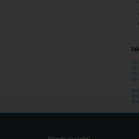
Is
On 
On 
On 
On 
Zm
Zme
Zme