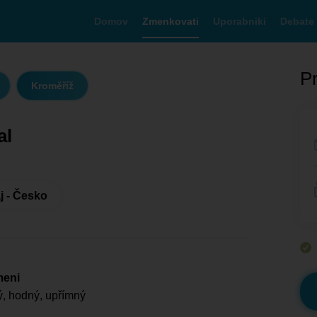
Domov
Zmenkovati
Uporabniki
Debate
Pr
Kroměříž
al
j - Česko
meni
, hodný, upřímný