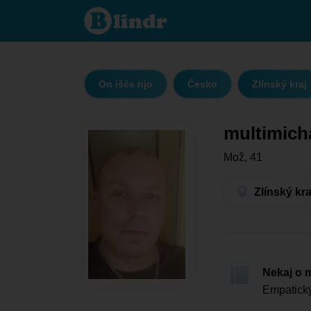
multimichal
- On išče
njo Zlínský
kraj -
Kroměříž
On išče njo
Česko
Zlínský kraj
multimich
Mož, 41
Zlínský kra
Nekaj o 
Empatický