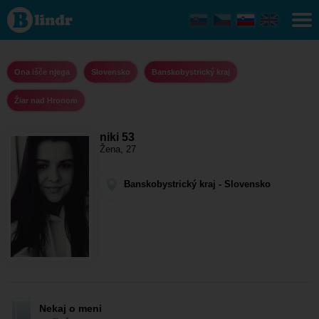
niki 53 - Ona
išče njega
Banskobystrický
kraj - Žiar nad
Hronom
Ona išče njega
Slovensko
Banskobystrický kraj
Žiar nad Hronom
niki 53
Žena, 27
Banskobystrický kraj - Slovensko
Nekaj o meni