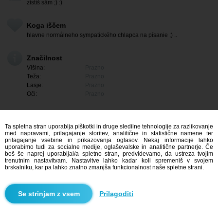
zistíš såm ;) :)
Koga iščem
hlavne normålneho sympatického chlapca na písanie ;) ..
Značilnost
Višina:
Prazno
Teža:
Prazno
Lasje:
Prazno
Oči:
Prazno
Ta spletna stran uporablja piškotki in druge sledilne tehnologije za razlikovanje
med napravami, prilagajanje storitev, analitične in statistične namene ter
prilagajanje vsebine in prikazovanja oglasov. Nekaj informacije lahko
uporabimo tudi za socialne medije, oglaševalske in analitične partnerje. Če
boš še naprej uporabljal/a spletno stran, predvidevamo, da ustreza tvojim
trenutnim nastavitvam. Nastavitve lahko kadar koli spremeniš v svojem
brskalniku, kar pa lahko znatno zmanjša funkcionalnost naše spletne strani.
Me zanima
Prilagoditi