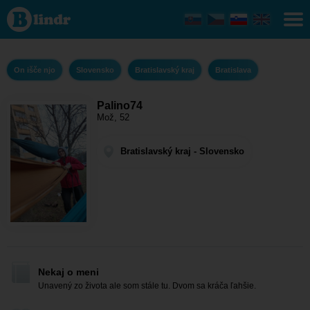
Palino74 -
On išče njo
Bratislavský
kraj -
Bratislava
On išče njo
Slovensko
Bratislavský kraj
Bratislava
Palino74
Mož, 52
Bratislavský kraj - Slovensko
Nekaj o meni
Unavený zo života ale som stále tu. Dvom sa kráča ľahšie.