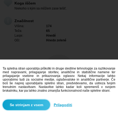
Koga iščem
Niekoho s kým sa môžem zase tešiť.
Značilnost
Višina:
174
Teža:
65
Lasje:
Hnedé
Oči:
Hnedo zelené
Ta spletna stran uporablja piškotki in druge sledilne tehnologije za razlikovanje
med napravami, prilagajanje storitev, analitične in statistične namene ter
prilagajanje vsebine in prikazovanja oglasov. Nekaj informacije lahko
uporabimo tudi za socialne medije, oglaševalske in analitične partnerje. Če
boš še naprej uporabljal/a spletno stran, predvidevamo, da ustreza tvojim
trenutnim nastavitvam. Nastavitve lahko kadar koli spremeniš v svojem
brskalniku, kar pa lahko znatno zmanjša funkcionalnost naše spletne strani.
Me zanima
Prilagoditi
Iskanje