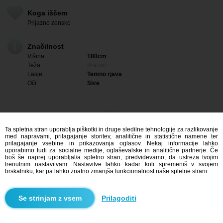
Koga iščem
Prijazno zensko
Značilnost
Višina:
180cm
Teža:
Prazno
Lasje:
Temno rjava
Oči:
Sive
Ta spletna stran uporablja piškotki in druge sledilne tehnologije za razlikovanje
med napravami, prilagajanje storitev, analitične in statistične namene ter
prilagajanje vsebine in prikazovanja oglasov. Nekaj informacije lahko
uporabimo tudi za socialne medije, oglaševalske in analitične partnerje. Če
boš še naprej uporabljal/a spletno stran, predvidevamo, da ustreza tvojim
trenutnim nastavitvam. Nastavitve lahko kadar koli spremeniš v svojem
brskalniku, kar pa lahko znatno zmanjša funkcionalnost naše spletne strani.
Me zanima
Prilagoditi
Iskanje