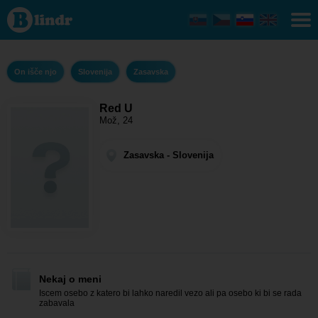
Red U -
On išče
njo
Zasavska
On išče njo
Slovenija
Zasavska
Red U
Mož, 24
Zasavska - Slovenija
Nekaj o meni
Iscem osebo z katero bi lahko naredil vezo ali pa osebo ki bi se rada
zabavala