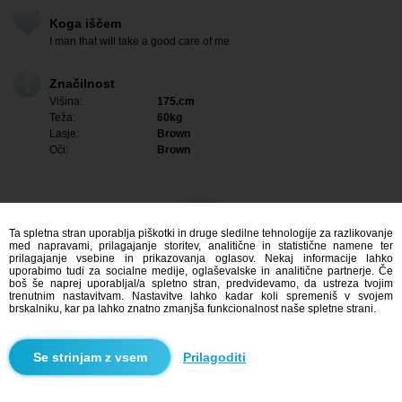
Koga iščem
I man that will take a good care of me
Značilnost
Višina:
175.cm
Teža:
60kg
Lasje:
Brown
Oči:
Brown
Ta spletna stran uporablja piškotki in druge sledilne tehnologije za razlikovanje
med napravami, prilagajanje storitev, analitične in statistične namene ter
prilagajanje vsebine in prikazovanja oglasov. Nekaj informacije lahko
uporabimo tudi za socialne medije, oglaševalske in analitične partnerje. Če
boš še naprej uporabljal/a spletno stran, predvidevamo, da ustreza tvojim
trenutnim nastavitvam. Nastavitve lahko kadar koli spremeniš v svojem
brskalniku, kar pa lahko znatno zmanjša funkcionalnost naše spletne strani.
Me zanima
Prilagoditi
Iskanje