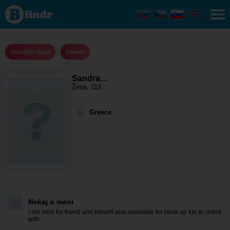
Sandra
jade -
Ona
išče
njega
Greece
Ona išče njega
Greece
Sandra…
Žena, 113
Greece
Nekaj o meni
I am here for friend and benefit also available for hook up fun to check
with