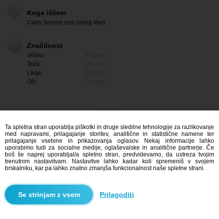
Koga iščem
Calm, honest and caring Man
Značilnost
Višina:
Prazno
Teža:
Prazno
Lasje:
Prazno
Oči:
Prazno
Ta spletna stran uporablja piškotki in druge sledilne tehnologije za razlikovanje
med napravami, prilagajanje storitev, analitične in statistične namene ter
prilagajanje vsebine in prikazovanja oglasov. Nekaj informacije lahko
uporabimo tudi za socialne medije, oglaševalske in analitične partnerje. Če
boš še naprej uporabljal/a spletno stran, predvidevamo, da ustreza tvojim
trenutnim nastavitvam. Nastavitve lahko kadar koli spremeniš v svojem
brskalniku, kar pa lahko znatno zmanjša funkcionalnost naše spletne strani.
Me zanima
Prilagoditi
Iskanje