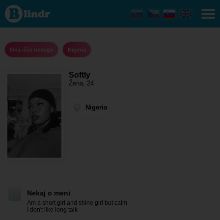
Softly -
Ona
išče
nekoga
Nigeria
Ona išče nekoga
Nigeria
Softly
Žena, 24
Nigeria
Nekaj o meni
Am a short girl and shine girl but calm
I don't like long talk