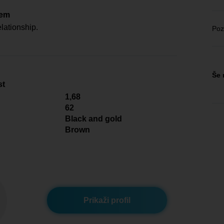
čem
lationship.
Poz
Še 
st
1,68
62
Black and gold
Brown
Prikaži profil