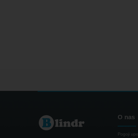
O nas
Pogoji upo