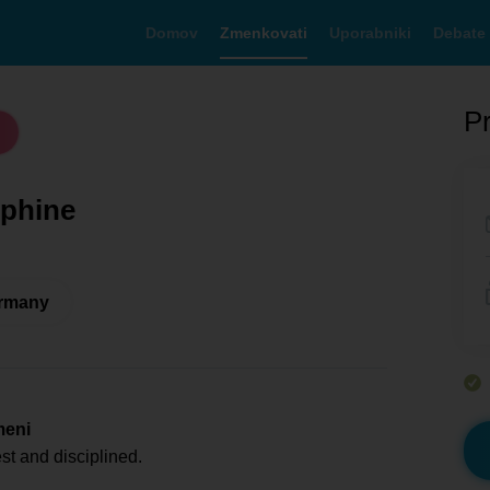
Domov
Zmenkovati
Uporabniki
Debate
Pr
ephine
ermany
meni
st and disciplined.