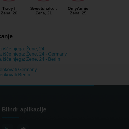
Tracy f
Sweetshalo…
OnlyAnnie
Žena
, 20
Žena
, 21
Žena
, 25
kanje
 išče njega: Žene, 24
 išče njega: Žene, 24 - Germany
 išče njega: Žene, 24 - Berlin
enkovati Germany
nkovati Berlin
Blindr aplikacije