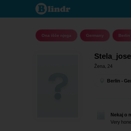
Stela_josephine
- Ona išče
njega Berlin
Ona išče njega
Germany
Berlin
Stela_jos
Žena, 24
Berlin - G
Nekaj o 
Very hone