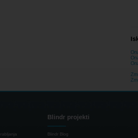
Is
Ona
Ona
Ona
Zm
Zme
Blindr projekti
rabljanja
Blindr Blog