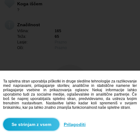
Koga iščem
?
Značilnost
Višina:
165
Teža:
65
Lasje:
Prazno
Oči:
Prazno
Ta spletna stran uporablja piškotki in druge sledilne tehnologije za razlikovanje
med napravami, prilagajanje storitev, analitične in statistične namene ter
prilagajanje vsebine in prikazovanja oglasov. Nekaj informacije lahko
uporabimo tudi za socialne medije, oglaševalske in analitične partnerje. Če
boš še naprej uporabljal/a spletno stran, predvidevamo, da ustreza tvojim
trenutnim nastavitvam. Nastavitve lahko kadar koli spremeniš v svojem
brskalniku, kar pa lahko znatno zmanjša funkcionalnost naše spletne strani.
Me zanima
Prilagoditi
Iskanje