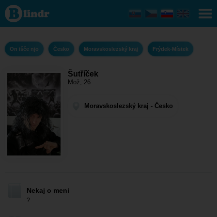
Šutříček - On
išče njo
Moravskoslezský
kraj - Frýdek-
Místek
On išče njo
Česko
Moravskoslezský kraj
Frýdek-Místek
Šutříček
Mož, 26
Moravskoslezský kraj - Česko
Nekaj o meni
?