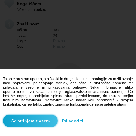
Koga iščem
Někoho na pokec...
Značilnost
Višina:
182
Teža:
70
Lasje:
Prazno
Oči:
Prazno
Ta spletna stran uporablja piškotki in druge sledilne tehnologije za razlikovanje
med napravami, prilagajanje storitev, analitične in statistične namene ter
prilagajanje vsebine in prikazovanja oglasov. Nekaj informacije lahko
uporabimo tudi za socialne medije, oglaševalske in analitične partnerje. Če
boš še naprej uporabljal/a spletno stran, predvidevamo, da ustreza tvojim
trenutnim nastavitvam. Nastavitve lahko kadar koli spremeniš v svojem
brskalniku, kar pa lahko znatno zmanjša funkcionalnost naše spletne strani.
Me zanima
Prilagoditi
Iskanje