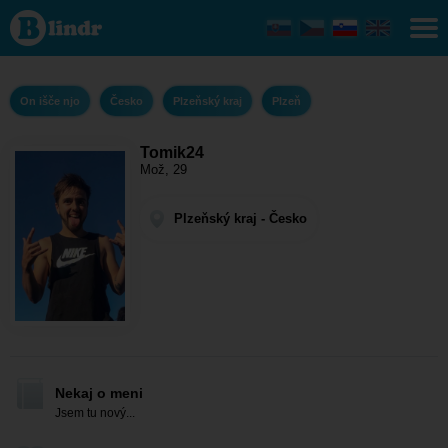
Tomik24
- On išče
njo
Plzeňský
kraj -
Plzeň
On išče njo
Česko
Plzeňský kraj
Plzeň
Tomik24
Mož, 29
Plzeňský kraj - Česko
Nekaj o meni
Jsem tu nový...