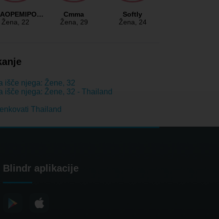
AOPEMIPO…
Cmma
Softly
Žena
, 22
Žena
, 29
Žena
, 24
kanje
 išče njega: Žene, 32
 išče njega: Žene, 32 - Thailand
nkovati Thailand
Blindr aplikacije