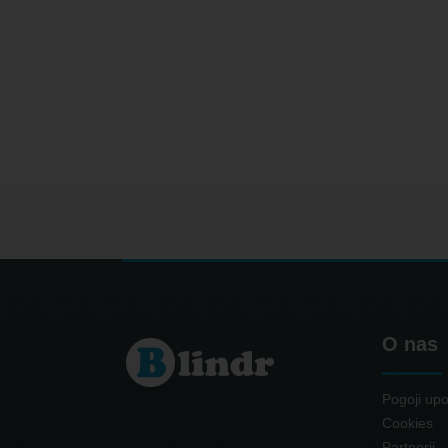
O nas
Pogoji upo
Cookies
Partnerji