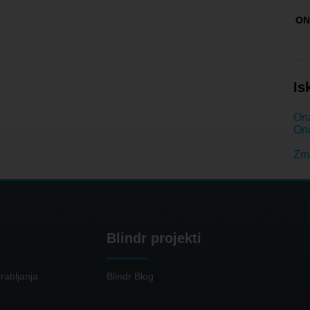
ON
Is
Ona
Ona
Zme
Blindr projekti
rabljanja
Blindr Blog