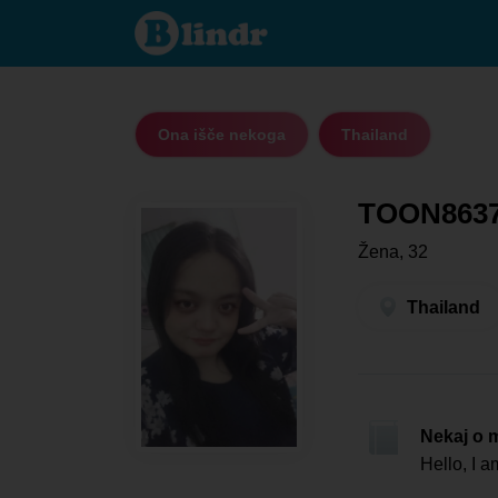
TOON8637
- Ona išče
nekoga
Thailand
Ona išče nekoga
Thailand
TOON863
Žena, 32
Thailand
Nekaj o 
Hello, I a