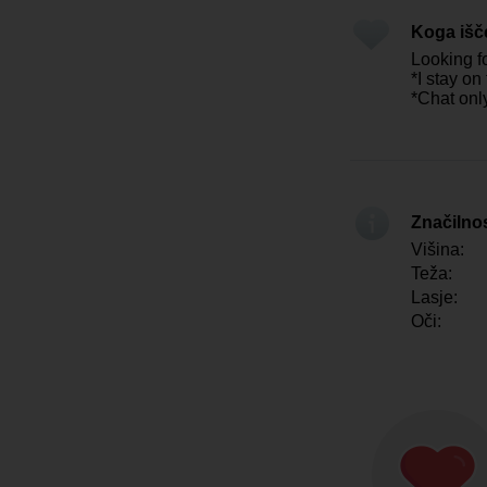
Koga iš
Looking fo
*I stay on
*Chat only
Značilno
Višina:
Teža:
Lasje:
Oči: