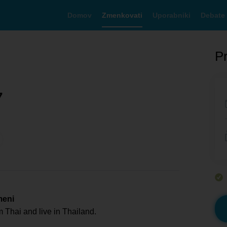
Domov
Zmenkovati
Uporabniki
Debate
Pr
7
meni
m Thai and live in Thailand.