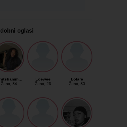
dobni oglasi
ohitshamm…
Loewee
Lolare
Žena
, 34
Žena
, 26
Žena
, 30