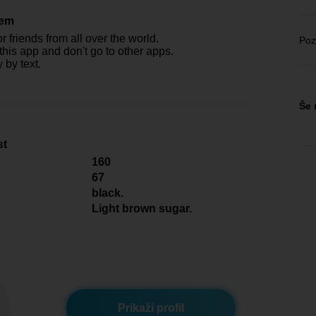
čem
r friends from all over the world.
Poz
 this app and don't go to other apps.
 by text.
Še 
st
160
67
black.
Light brown sugar.
Prikaži profil