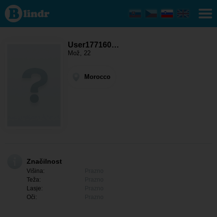
User177160052
- On išče
nekoga
Morocco
User177160…
Mož, 22
Morocco
Značilnost
Višina:
Prazno
Teža:
Prazno
Lasje:
Prazno
Oči:
Prazno