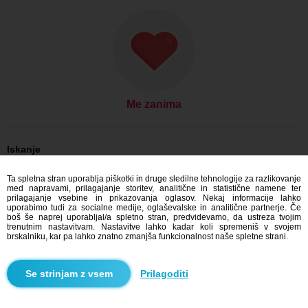
Me zanima
Iskanje
On išče njo: Moški, 22
Ta spletna stran uporablja piškotki in druge sledilne tehnologije za razlikovanje
On išče njo: Moški, 22 - Morocco
med napravami, prilagajanje storitev, analitične in statistične namene ter
prilagajanje vsebine in prikazovanja oglasov. Nekaj informacije lahko
Zmenkovati Morocco
uporabimo tudi za socialne medije, oglaševalske in analitične partnerje. Če
boš še naprej uporabljal/a spletno stran, predvidevamo, da ustreza tvojim
trenutnim nastavitvam. Nastavitve lahko kadar koli spremeniš v svojem
brskalniku, kar pa lahko znatno zmanjša funkcionalnost naše spletne strani.
Blindr aplikacije
Prilagoditi