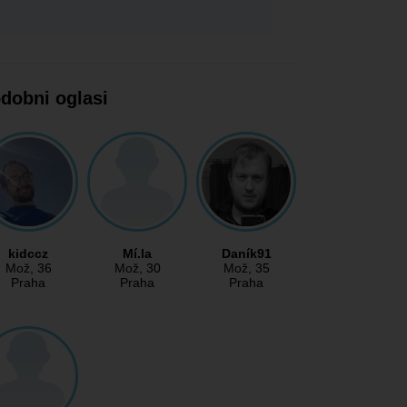
dobni oglasi
kidccz
Mí.la
Daník91
Mož
, 36
Mož
, 30
Mož
, 35
Praha
Praha
Praha