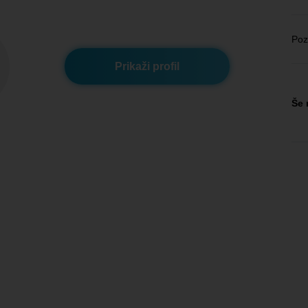
Poz
Prikaži profil
Še 