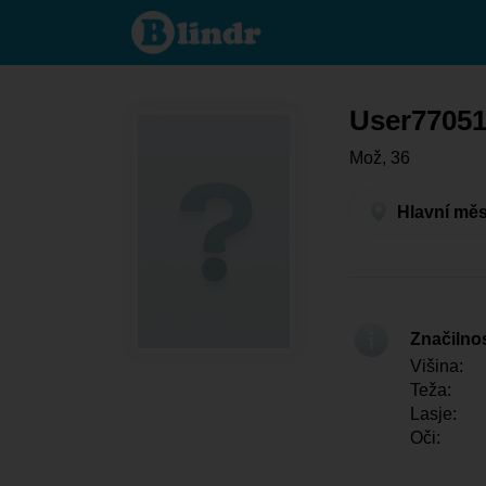
User770510383
- On išče
nekoga Hlavní
město Praha -
Praha
User7705
Mož, 36
Hlavní měs
Značilno
Višina:
Teža:
Lasje:
Oči: