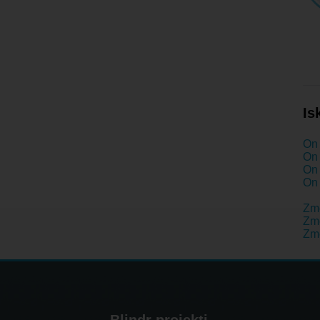
Is
On 
On 
On 
On 
Zm
Zme
Zm