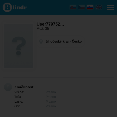
User779752561
- On išče
nekoga
Jihočeský kraj
- Bečice
User779752…
Mož, 35
Jihočeský kraj - Česko
Značilnost
Višina:
Prazno
Teža:
Prazno
Lasje:
Prazno
Oči:
Prazno