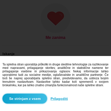
Me zanima
Iskanje
On išče njo: Moški, 35
Ta spletna stran uporablja piškotki in druge sledilne tehnologije za razlikovanje
On išče njo: Moški, 35 - Česko
med napravami, prilagajanje storitev, analitične in statistične namene ter
On išče njo: Moški, 35 - Jihočeský kraj
prilagajanje vsebine in prikazovanja oglasov. Nekaj informacije lahko
On išče njo: Moški, 35 - Bečice
uporabimo tudi za socialne medije, oglaševalske in analitične partnerje. Če
boš še naprej uporabljal/a spletno stran, predvidevamo, da ustreza tvojim
Zmenkovati Česko
trenutnim nastavitvam. Nastavitve lahko kadar koli spremeniš v svojem
Zmenkovati Jihočeský kraj
brskalniku, kar pa lahko znatno zmanjša funkcionalnost naše spletne strani.
Zmenkovati Bečice
Prilagoditi
Blindr aplikacije