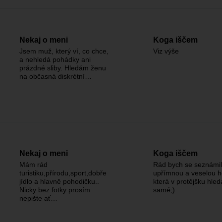
Nekaj o meni
Koga iščem
Jsem muž, který ví, co chce,
Viz výše
a nehledá pohádky ani
prázdné sliby. Hledám ženu
na občasná diskrétní…
Nekaj o meni
Koga iščem
Mám rád
Rád bych se seznámil
turistiku,přírodu,sport,dobře
upřímnou a veselou h
jídlo a hlavně pohodičku..
která v protějšku hled
Nicky bez fotky prosím
samé;)
nepište ať…