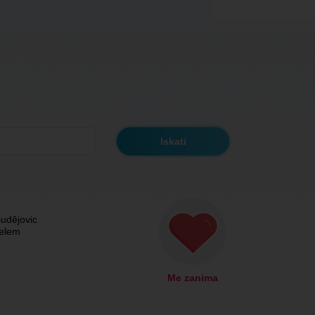
udějovic
čelem
Me zanima