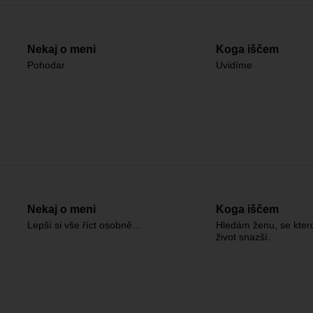
Nekaj o meni
Koga iščem
Pohodar
Uvidíme
Nekaj o meni
Koga iščem
Lepší si vše říct osobně...
Hledám ženu, se kter
život snazší.