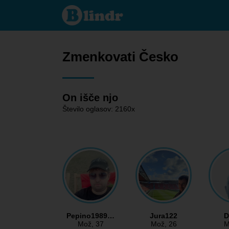
Zmenkovati
- On išče
njo Česko
Zmenkovati Česko
On išče njo
Število oglasov: 2160x
Pepino1989…
Jura122
D
Mož
, 37
Mož
, 26
M