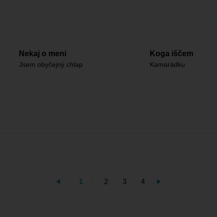
Nekaj o meni
Koga iščem
Jsem obyčejný chlap
Kamarádku
1
2
3
4