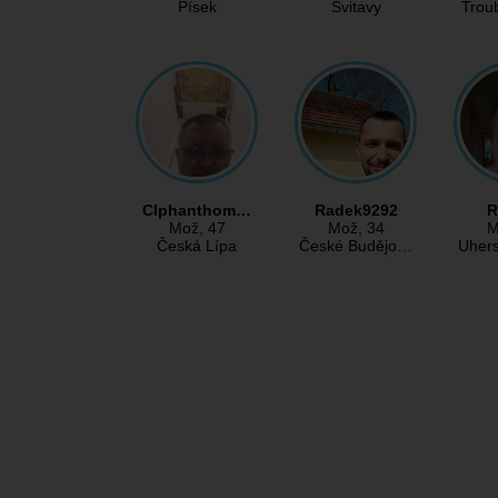
Písek
Svitavy
Trou
Clphanthom…
Radek9292
R
Mož
, 47
Mož
, 34
M
Česká Lípa
České Budějo…
Uher