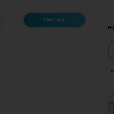
Prikaži profil
Po
S