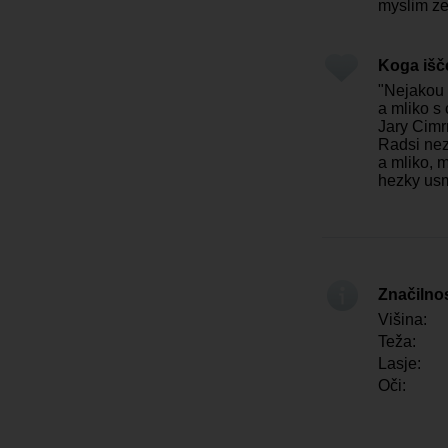
myslim ze
Koga iš
"Nejakou t
a mliko s
Jary Cim
Radsi nez
a mliko, 
hezky usm
Značilno
Višina:
Teža:
Lasje:
Oči: