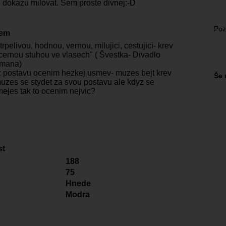
 dokazu milovat. Sem proste divnej:-D
Poz
čem
rpelivou, hodnou, vernou, milujici, cestujici- krev
 cernou stuhou ve vlasech" ( Švestka- Divadlo
rmana)
 postavu ocenim hezkej usmev- muzes bejt krev
Še 
muzes se stydet za svou postavu ale kdyz se
ejes tak to ocenim nejvic?
st
188
75
Hnede
Modra