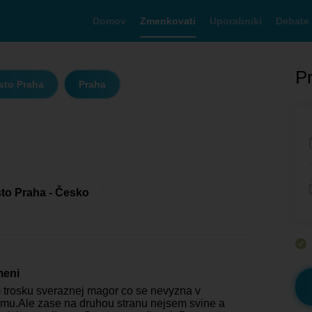
Domov
Zmenkovati
Uporabniki
Debate
Pr
sto Praha
Praha
to Praha - Česko
meni
 trosku sveraznej magor co se nevyzna v
mu.Ale zase na druhou stranu nejsem svine a