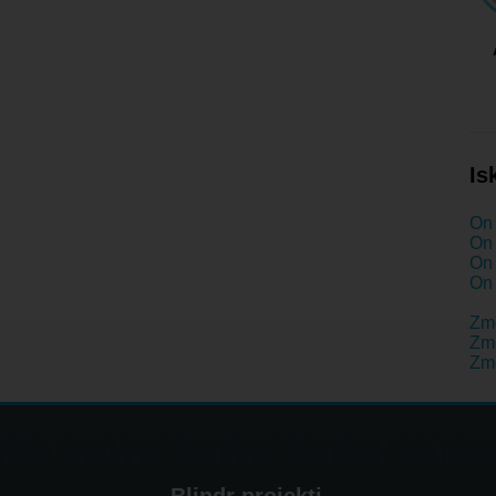
Is
On 
On 
On 
On 
Zm
Zme
Zm