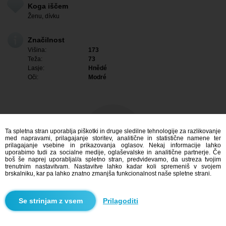
Koga iščem
Ženu, dívku
Značilnost
Višina:
173
Teža:
73
Lasje:
Hnědé
Oči:
Modré
Ta spletna stran uporablja piškotki in druge sledilne tehnologije za razlikovanje
med napravami, prilagajanje storitev, analitične in statistične namene ter
prilagajanje vsebine in prikazovanja oglasov. Nekaj informacije lahko
uporabimo tudi za socialne medije, oglaševalske in analitične partnerje. Če
boš še naprej uporabljal/a spletno stran, predvidevamo, da ustreza tvojim
trenutnim nastavitvam. Nastavitve lahko kadar koli spremeniš v svojem
brskalniku, kar pa lahko znatno zmanjša funkcionalnost naše spletne strani.
Me zanima
Prilagoditi
Iskanje