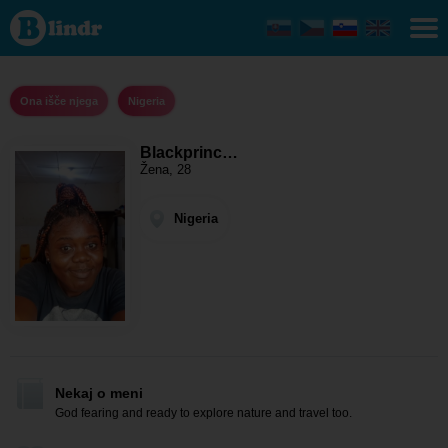
Blackprincess88
- Ona išče njega
Nigeria
Ona išče njega
Nigeria
Blackprinc…
Žena, 28
Nigeria
Nekaj o meni
God fearing and ready to explore nature and travel too.