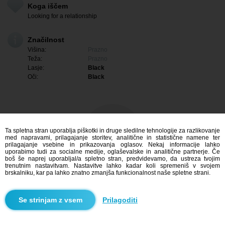
Koga iščem
Looking for a relationship
Značilnost
Višina:
Prazno
Teža:
Prazno
Lasje:
Black
Oči:
Black
Ta spletna stran uporablja piškotki in druge sledilne tehnologije za razlikovanje
med napravami, prilagajanje storitev, analitične in statistične namene ter
prilagajanje vsebine in prikazovanja oglasov. Nekaj informacije lahko
uporabimo tudi za socialne medije, oglaševalske in analitične partnerje. Če
boš še naprej uporabljal/a spletno stran, predvidevamo, da ustreza tvojim
trenutnim nastavitvam. Nastavitve lahko kadar koli spremeniš v svojem
brskalniku, kar pa lahko znatno zmanjša funkcionalnost naše spletne strani.
Me zanima
Prilagoditi
Iskanje