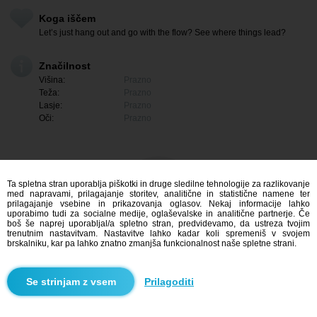
Koga iščem
Let’s just hang out and go with the flow? See where things lead?
Značilnost
Višina:
Prazno
Teža:
Prazno
Lasje:
Prazno
Oči:
Prazno
Ta spletna stran uporablja piškotki in druge sledilne tehnologije za razlikovanje
med napravami, prilagajanje storitev, analitične in statistične namene ter
prilagajanje vsebine in prikazovanja oglasov. Nekaj informacije lahko
uporabimo tudi za socialne medije, oglaševalske in analitične partnerje. Če
boš še naprej uporabljal/a spletno stran, predvidevamo, da ustreza tvojim
trenutnim nastavitvam. Nastavitve lahko kadar koli spremeniš v svojem
brskalniku, kar pa lahko znatno zmanjša funkcionalnost naše spletne strani.
Me zanima
Prilagoditi
Iskanje