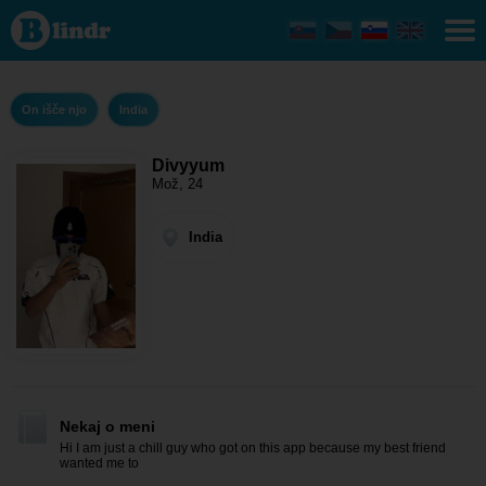
Divyyum
- On
išče njo
India
On išče njo
India
Divyyum
Mož, 24
India
Nekaj o meni
Hi I am just a chill guy who got on this app because my best friend
wanted me to