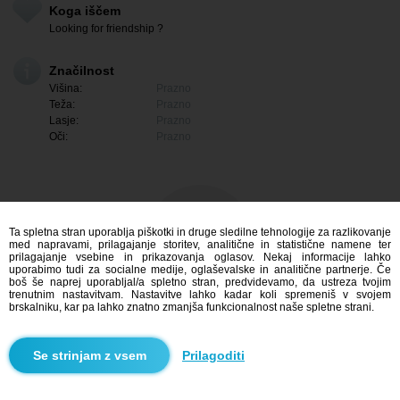
Koga iščem
Looking for friendship ?
Značilnost
Višina:
Prazno
Teža:
Prazno
Lasje:
Prazno
Oči:
Prazno
Ta spletna stran uporablja piškotki in druge sledilne tehnologije za razlikovanje
med napravami, prilagajanje storitev, analitične in statistične namene ter
prilagajanje vsebine in prikazovanja oglasov. Nekaj informacije lahko
uporabimo tudi za socialne medije, oglaševalske in analitične partnerje. Če
boš še naprej uporabljal/a spletno stran, predvidevamo, da ustreza tvojim
trenutnim nastavitvam. Nastavitve lahko kadar koli spremeniš v svojem
brskalniku, kar pa lahko znatno zmanjša funkcionalnost naše spletne strani.
Me zanima
Prilagoditi
Iskanje