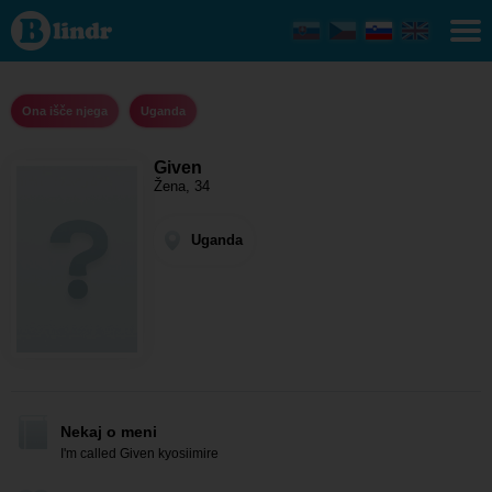
Given -
Ona
išče
njega
Uganda
Ona išče njega
Uganda
Given
Žena, 34
Uganda
Nekaj o meni
I'm called Given kyosiimire