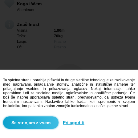
Koga iščem
Abenteuer
Značilnost
Višina:
1,80m
Teža:
70kg
Lasje:
Prazno
Oči:
Prazno
Ta spletna stran uporablja piškotki in druge sledilne tehnologije za razlikovanje
med napravami, prilagajanje storitev, analitične in statistične namene ter
prilagajanje vsebine in prikazovanja oglasov. Nekaj informacije lahko
uporabimo tudi za socialne medije, oglaševalske in analitične partnerje. Če
boš še naprej uporabljal/a spletno stran, predvidevamo, da ustreza tvojim
trenutnim nastavitvam. Nastavitve lahko kadar koli spremeniš v svojem
brskalniku, kar pa lahko znatno zmanjša funkcionalnost naše spletne strani.
Me zanima
Prilagoditi
Iskanje