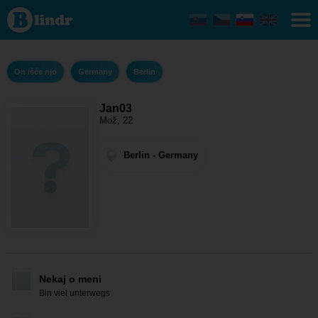
Jan03
- On
išče
njo
Berlin
On išče njo
Germany
Berlin
Jan03
Mož, 22
Berlin - Germany
Nekaj o meni
Bin viel unterwegs