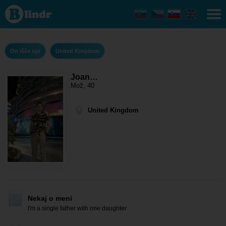
Joan
Franklin
- On išče
njo
United
Kingdom
On išče njo
United Kingdom
Joan…
Mož, 40
United Kingdom
Nekaj o meni
I'm a single father with one daughter