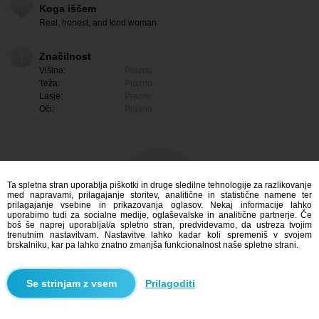
Koga iščem
Real, honest, and kind woman
Značilnost
Višina:
Prazno
Teža:
Prazno
Lasje:
Prazno
Oči:
Prazno
Ta spletna stran uporablja piškotki in druge sledilne tehnologije za razlikovanje
med napravami, prilagajanje storitev, analitične in statistične namene ter
prilagajanje vsebine in prikazovanja oglasov. Nekaj informacije lahko
uporabimo tudi za socialne medije, oglaševalske in analitične partnerje. Če
boš še naprej uporabljal/a spletno stran, predvidevamo, da ustreza tvojim
trenutnim nastavitvam. Nastavitve lahko kadar koli spremeniš v svojem
brskalniku, kar pa lahko znatno zmanjša funkcionalnost naše spletne strani.
Me zanima
Prilagoditi
Iskanje