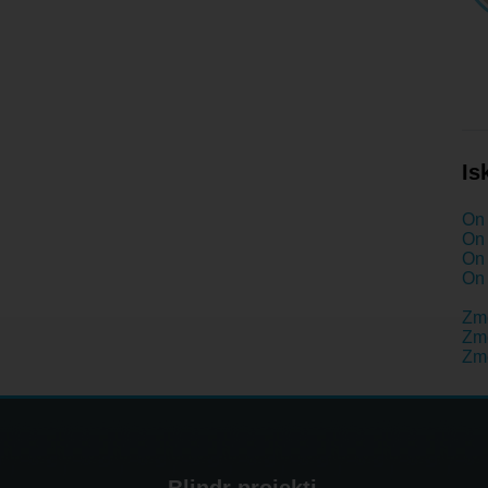
Is
On 
On 
On 
On 
Zm
Zme
Zm