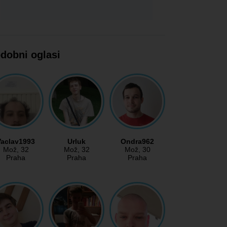
dobni oglasi
Vaclav1993
Urluk
Ondra962
Mož
, 32
Mož
, 32
Mož
, 30
Praha
Praha
Praha