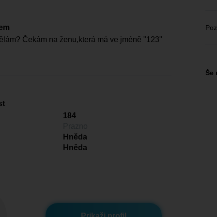
čem
Poz
dělám? Čekám na ženu,která má ve jméně "123"
Še 
st
184
Prazno
Hněda
Hněda
Prikaži profil