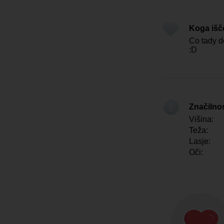
Koga iš
Co tady 
:D
Značilno
Višina:
Teža:
Lasje:
Oči: