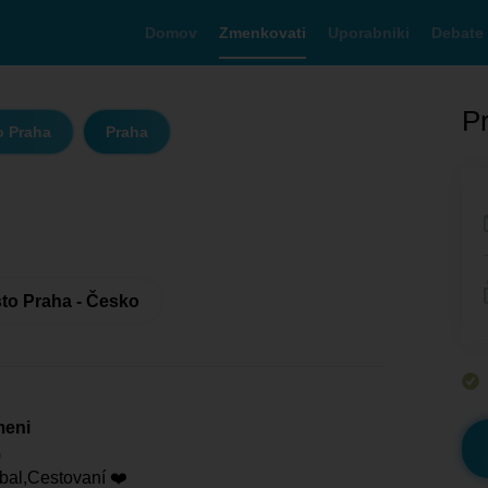
Domov
Zmenkovati
Uporabniki
Debate
Pr
o Praha
Praha
to Praha - Česko
meni
)
bal,Cestovaní ❤️