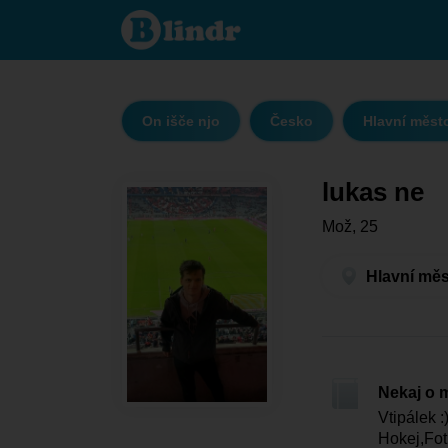
lukas
ne -
On
išče
njo
Hlavní
město
Praha
On išče njo
Česko
Hlavní měst
-
Praha
lukas ne
Mož, 25
Hlavní měs
Nekaj o 
Vtipálek :
Hokej,Fot