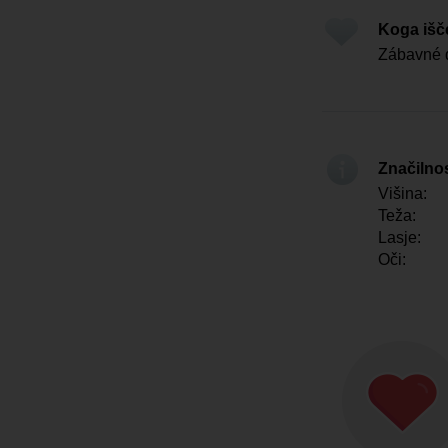
Koga iš
Zábavné 
Značilno
Višina:
Teža:
Lasje:
Oči: