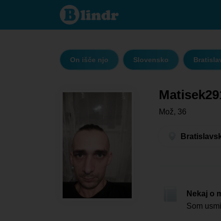
Matisek2911
- On išče
njo
Bratislavský
kraj -
Bratislava
On išče njo
Slovensko
Bratisla
Matisek29
Mož, 36
Bratislavs
Nekaj o 
Som usmi