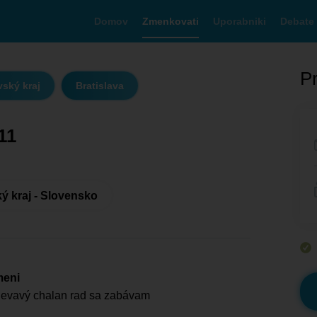
Domov
Zmenkovati
Uporabniki
Debate
Pr
vský kraj
Bratislava
11
ký kraj - Slovensko
meni
evavý chalan rad sa zabávam