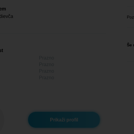
čem
dievča
Poz
Še 
st
Prazno
Prazno
Prazno
Prazno
Prikaži profil