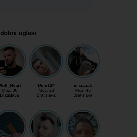
dobni oglasi
Wolf_Heart
Deni134
misiaaak
Mož
, 30
Mož
, 28
Mož
, 46
Bratislava
Bratislava
Bratislava