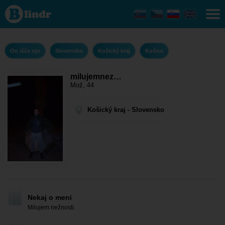
milujemneznosti
- On išče njo
Košický kraj -
Košice
On išče njo
Slovensko
Košický kraj
Košice
milujemnez…
Mož, 44
Košický kraj - Slovensko
Nekaj o meni
Milujem nežnosti.