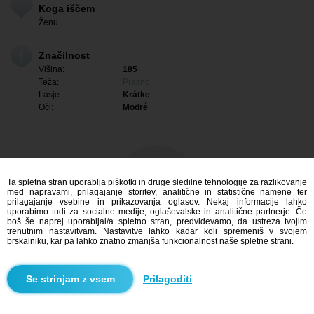
Koga iščem
Ženu.
Značilnost
Višina:
185
Teža:
Prazno
Lasje:
Krátke
Oči:
Modré
Ta spletna stran uporablja piškotki in druge sledilne tehnologije za razlikovanje
med napravami, prilagajanje storitev, analitične in statistične namene ter
prilagajanje vsebine in prikazovanja oglasov. Nekaj informacije lahko
uporabimo tudi za socialne medije, oglaševalske in analitične partnerje. Če
boš še naprej uporabljal/a spletno stran, predvidevamo, da ustreza tvojim
trenutnim nastavitvam. Nastavitve lahko kadar koli spremeniš v svojem
brskalniku, kar pa lahko znatno zmanjša funkcionalnost naše spletne strani.
Me zanima
Prilagoditi
Iskanje