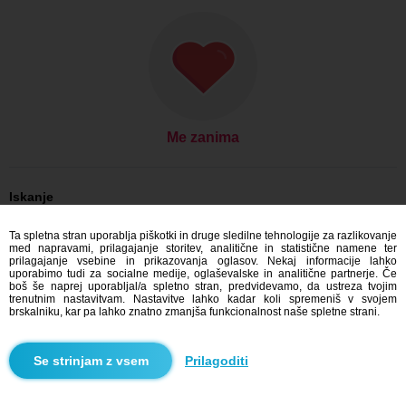
Me zanima
Iskanje
On išče njo: Moški, 25
Ta spletna stran uporablja piškotki in druge sledilne tehnologije za razlikovanje
On išče njo: Moški, 25 - Česko
med napravami, prilagajanje storitev, analitične in statistične namene ter
On išče njo: Moški, 25 - Moravskoslezský kraj
prilagajanje vsebine in prikazovanja oglasov. Nekaj informacije lahko
On išče njo: Moški, 25 - Třinec
uporabimo tudi za socialne medije, oglaševalske in analitične partnerje. Če
boš še naprej uporabljal/a spletno stran, predvidevamo, da ustreza tvojim
Zmenkovati Česko
trenutnim nastavitvam. Nastavitve lahko kadar koli spremeniš v svojem
Zmenkovati Moravskoslezský kraj
brskalniku, kar pa lahko znatno zmanjša funkcionalnost naše spletne strani.
Zmenkovati Třinec
Prilagoditi
Blindr aplikacije