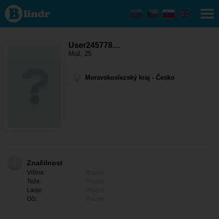
User245778100 -
On išče nekoga
Moravskoslezský
kraj - Třinec
User245778…
Mož, 25
Moravskoslezský kraj - Česko
Značilnost
Višina:
Prazno
Teža:
Prazno
Lasje:
Prazno
Oči:
Prazno