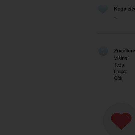
Koga iš
..
Značilno
Višina:
Teža:
Lasje:
Oči: