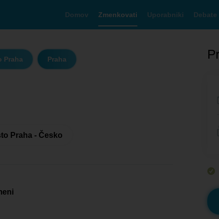
Domov
Zmenkovati
Uporabniki
Debate
Pr
o Praha
Praha
to Praha - Česko
meni