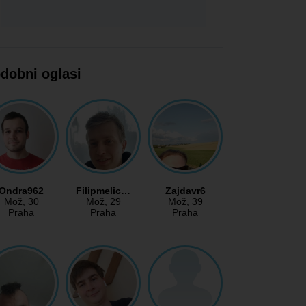
dobni oglasi
Ondra962
Filipmelic…
Zajdavr6
Mož
, 30
Mož
, 29
Mož
, 39
Praha
Praha
Praha