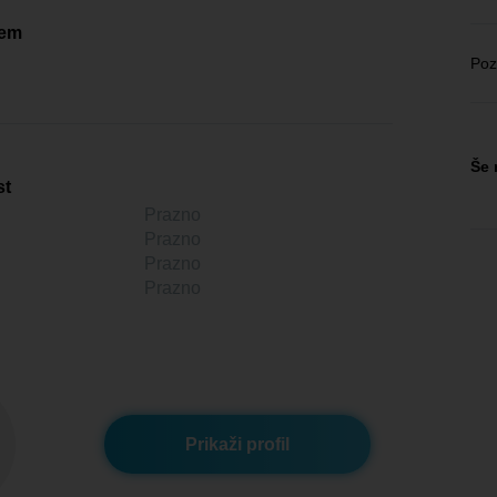
čem
Poz
Še 
st
Prazno
Prazno
Prazno
Prazno
Prikaži profil