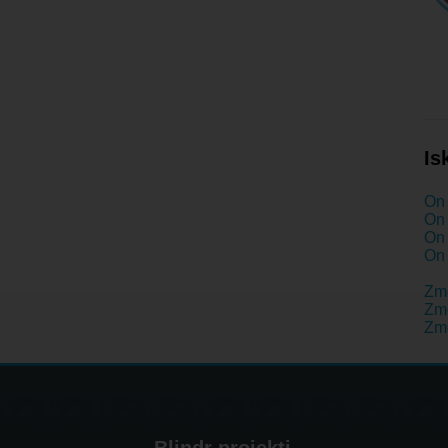
Is
On 
On 
On 
On 
Zm
Zme
Zm