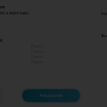
čem
ilú a dobrú babu
Poz
Še 
st
Prazno
Prazno
Prazno
Prazno
Prikaži profil