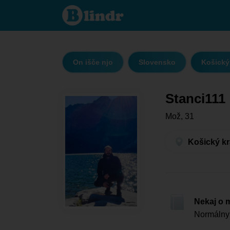
Stanci111
- On išče
njo
Košický
kraj -
Košice
On išče njo
Slovensko
Košický 
Stanci111
Mož, 31
Košický kr
Nekaj o 
Normálny