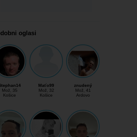
dobni oglasi
Stephan14
Maťo99
znudený
Mož
, 35
Mož
, 32
Mož
, 41
Košice
Košice
Ardovo