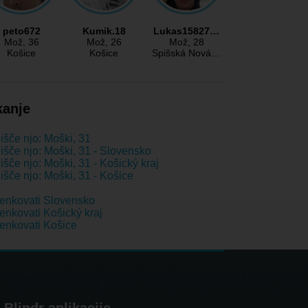
peto672
Kumik.18
Lukas15827…
Mož
, 36
Mož
, 26
Mož
, 28
Košice
Košice
Spišská Nová…
kanje
išče njo: Moški, 31
išče njo: Moški, 31 - Slovensko
išče njo: Moški, 31 - Košický kraj
išče njo: Moški, 31 - Košice
enkovati Slovensko
nkovati Košický kraj
nkovati Košice