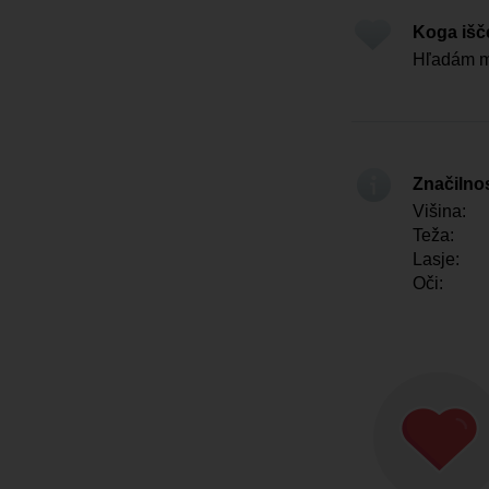
Koga iš
Hľadám m
Značilno
Višina:
Teža:
Lasje:
Oči: