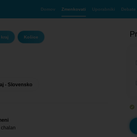
Domov
Zmenkovati
Uporabniki
Debate
Pr
kraj
Košice
aj - Slovensko
meni
 chalan