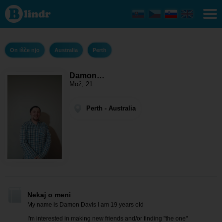
Damon
Davis -
On
išče
njo
Perth
On išče njo
Australia
Perth
Damon…
Mož, 21
Perth - Australia
Nekaj o meni
My name is Damon Davis I am 19 years old
I'm interested in making new friends and/or finding "the one"