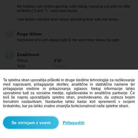
My hobbies are online gaming, bike riding, hanging out with my little
brothers ( 5 and 7). I also love music
I am family oriented and I enjoy spending time with my family.
Koga iščem
Someone who will always talk to me and never leave my side
Značilnost
Višina:
5'10
Teža:
Prazno
Lasje:
Brown
Oči:
Hazel
Ta spletna stran uporablja piškotki in druge sledilne tehnologije za razlikovanje
med napravami, prilagajanje storitev, analitične in statistične namene ter
prilagajanje vsebine in prikazovanja oglasov. Nekaj informacije lahko
uporabimo tudi za socialne medije, oglaševalske in analitične partnerje. Če
boš še naprej uporabljal/a spletno stran, predvidevamo, da ustreza tvojim
trenutnim nastavitvam. Nastavitve lahko kadar koli spremeniš v svojem
brskalniku, kar pa lahko znatno zmanjša funkcionalnost naše spletne strani.
Prilagoditi
Me zanima