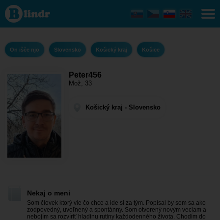
Peter456
- On
išče njo
Košický
kraj -
Košice
On išče njo
Slovensko
Košický kraj
Košice
Peter456
Mož, 33
Košický kraj - Slovensko
Nekaj o meni
Som človek ktorý vie čo chce a ide si za tým. Popísal by som sa ako
zodpovedný, uvoľnený a spontánny. Som otvorený novým veciam a
nebojím sa rozvíriť hladinu rutiny každodenného života. Chodím do